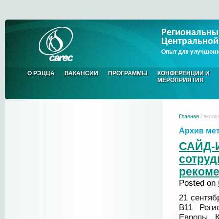
Региональны
Центральной
Опыт для улучшен
О РЭЦЦА
ВАКАНСИИ
ПРОГРАММЫ
КОНФЕРЕНЦИИ И
МЕРОПРИЯТИЯ
Главная
/ эколо
Архив ме
САЙД-
сотру
рекоме
Posted on
21 сентяб
B11 Реги
Европы, 