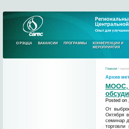
Региональны
Центральной
Опыт для улучшен
О РЭЦЦА
ВАКАНСИИ
ПРОГРАММЫ
КОНФЕРЕНЦИИ И
МЕРОПРИЯТИЯ
Главная
/ парни
Архив ме
МООС,
обсуди
Posted on
От выбро
Октября в
семинар д
торговли