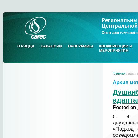
Региональны
Центральной
Опыт для улучшен
О РЭЦЦА
ВАКАНСИИ
ПРОГРАММЫ
КОНФЕРЕНЦИИ И
МЕРОПРИЯТИЯ
Главная
/ адапт
Архив ме
Душан
адапта
Posted on
C 4 п
двухднев
«Подход 
осведомле