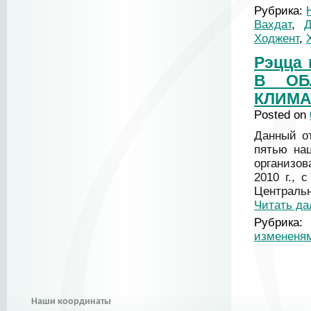
Рубрика:
Вахдат
,
Ходжент
,
Рэцца
В ОБ
КЛИМА
Posted on
Данный от
пятью на
организо
2010 г.,
Централь
Читать д
Рубрика:
измененя
Наши координаты