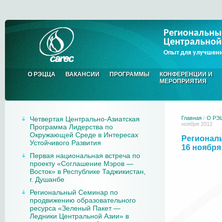
Региональны
Центральной
Опыт для улучшен
О РЭЦЦА
ВАКАНСИИ
ПРОГРАММЫ
КОНФЕРЕНЦИИ И
МЕРОПРИЯТИЯ
Четвертая Центрально-Азиатская
Главная
/
О РЭ
ноября 2012
Программа Лидерства по
Окружающей Среде в Интересах
Региональ
Устойчивого Развития
16 ноября
Первая национальная встреча по
проекту «Соглашение Мэров —
Восток» в Республике Таджикистан,
г. Душанбе
Региональный Семинар по
продвижению образовательного
ресурса «Зеленый Пакет —
Ледники Центральной Азии» в