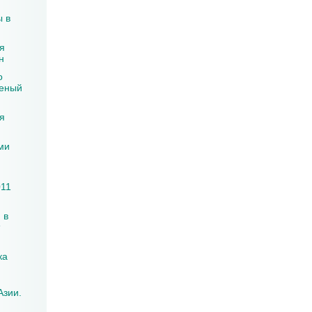
ы в
я
н
о
леный
я
ми
011
 в
ка
Азии.