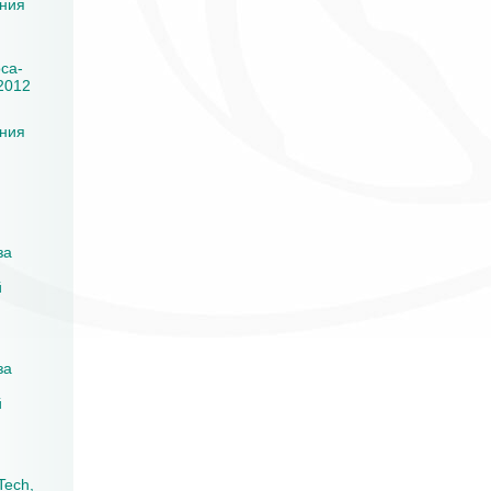
ения
ca-
2012
ения
за
й
за
й
Tech,