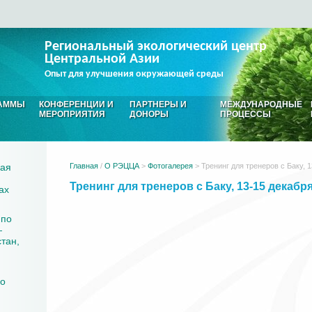
Региональный экологический центр
Центральной Азии
Опыт для улучшения окружающей среды
АММЫ
КОНФЕРЕНЦИИ И
ПАРТНЕРЫ И
МЕЖДУНАРОДНЫЕ
МЕРОПРИЯТИЯ
ДОНОРЫ
ПРОЦЕССЫ
кая
Главная
/
О РЭЦЦА
>
Фотогалерея
> Тренинг для тренеров с Баку, 
Тренинг для тренеров с Баку, 13-15 декабр
ах
 по
—
тан,
го