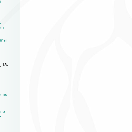
я
—
ан
ппы
 13-
я по
 по
—